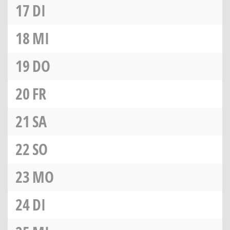
17
DI
18
MI
19
DO
20
FR
21
SA
22
SO
23
MO
24
DI