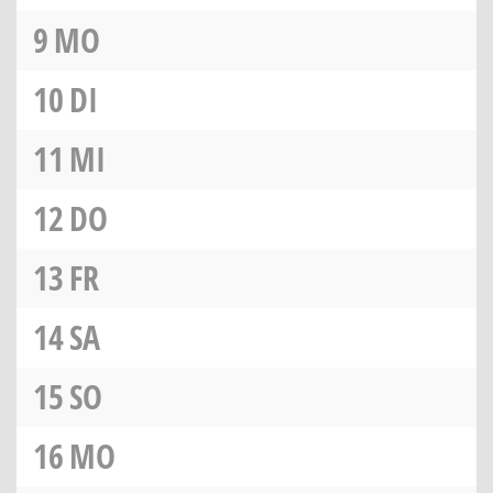
9
MO
10
DI
11
MI
12
DO
13
FR
14
SA
15
SO
16
MO