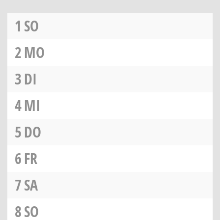
1
SO
2
MO
3
DI
4
MI
5
DO
6
FR
7
SA
8
SO