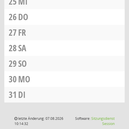
25
MI
26
DO
27
FR
28
SA
29
SO
30
MO
31
DI
letzte Änderung: 07.08.2026
Software:
Sitzungsdienst
(Wird in
10:14:32
Session