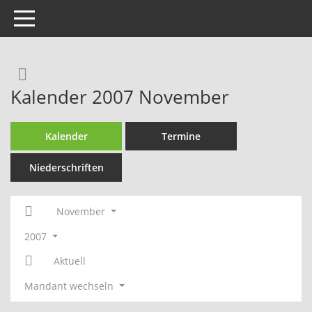
Toggle navigation
Rechercheauswahl
Kalender 2007 November
Kalender
Termine
Niederschriften
November
2007
Aktuell
Mandant wechseln