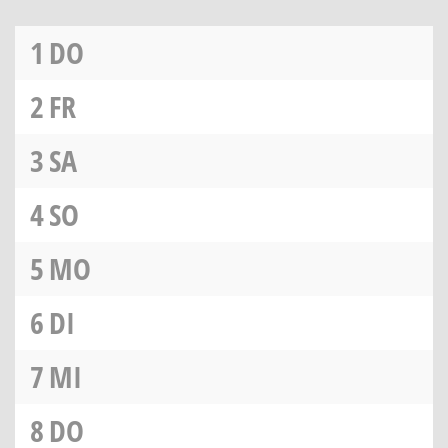
1
DO
2
FR
3
SA
4
SO
5
MO
6
DI
7
MI
8
DO