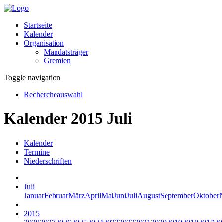
Startseite
Kalender
Organisation
Mandatsträger
Gremien
Toggle navigation
Rechercheauswahl
Kalender 2015 Juli
Kalender
Termine
Niederschriften
Juli
Januar
Februar
März
April
Mai
Juni
Juli
August
September
Oktober
2015