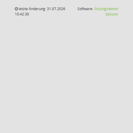
letzte Änderung: 31.07.2026
Software:
Sitzungsdienst
(Wird in
10:42:30
Session