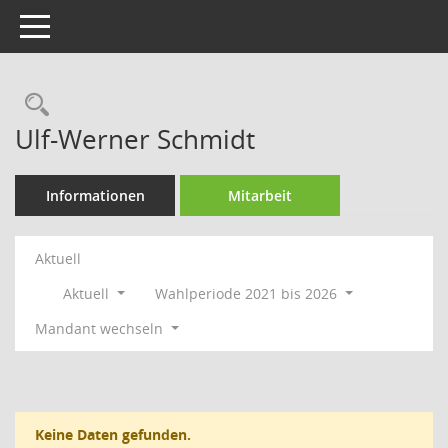
Toggle navigation
Rechercheauswahl
Ulf-Werner Schmidt
Informationen
Mitarbeit
Aktuell
Aktuell
Wahlperiode 2021 bis 2026
Mandant wechseln
Keine Daten gefunden.