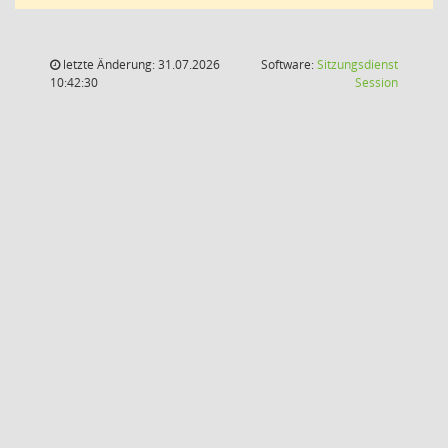
letzte Änderung: 31.07.2026
Software:
Sitzungsdienst
(Wird in
10:42:30
Session