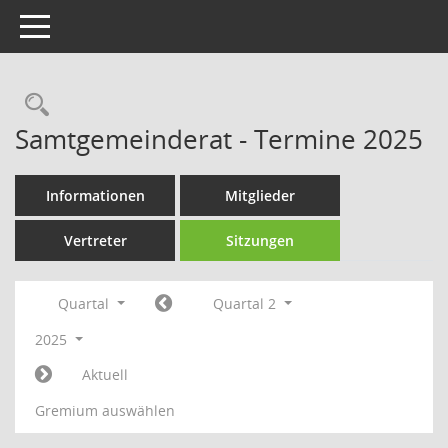
Toggle navigation
Rechercheauswahl
Samtgemeinderat - Termine 2025
Informationen
Mitglieder
Vertreter
Sitzungen
Quartal
Quartal 2
2025
Aktuell
Gremium auswählen