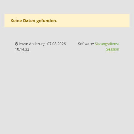
Keine Daten gefunden.
letzte Änderung: 07.08.2026
Software:
Sitzungsdienst
(Wird in
10:14:32
Session