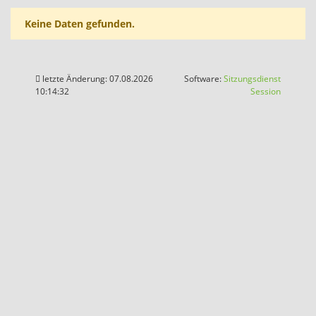
Keine Daten gefunden.
letzte Änderung: 07.08.2026
Software:
Sitzungsdienst
(Wird in
10:14:32
Session