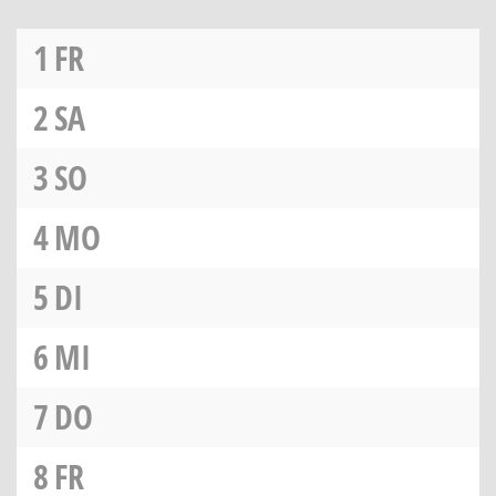
1
FR
2
SA
3
SO
4
MO
5
DI
6
MI
7
DO
8
FR