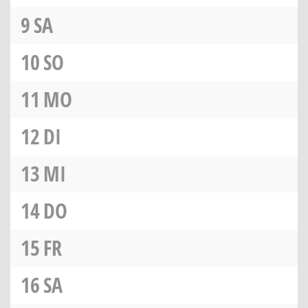
9
SA
10
SO
11
MO
12
DI
13
MI
14
DO
15
FR
16
SA