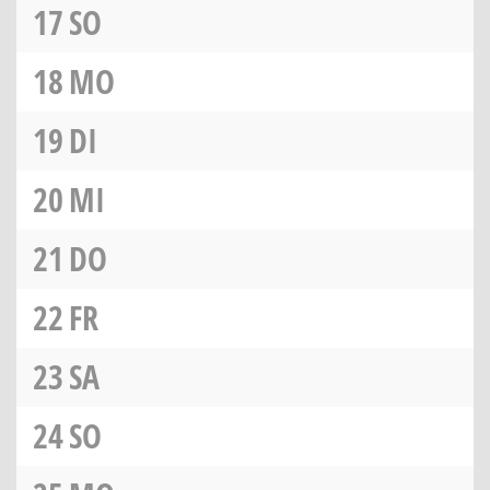
17
SO
18
MO
19
DI
20
MI
21
DO
22
FR
23
SA
24
SO