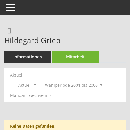
Toggle navigation
Rechercheauswahl
Hildegard Grieb
Informationen
Mitarbeit
Aktuell
Aktuell
Wahlperiode 2001 bis 2006
Mandant wechseln
Keine Daten gefunden.