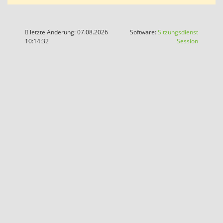
letzte Änderung: 07.08.2026
Software:
Sitzungsdienst
(Wird in
10:14:32
Session