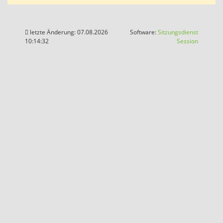
letzte Änderung: 07.08.2026
Software:
Sitzungsdienst
(Wird in
10:14:32
Session