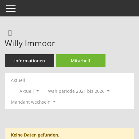
Toggle navigation
Rechercheauswahl
Willy Immoor
Informationen
Mitarbeit
Aktuell
Aktuell
Wahlperiode 2021 bis 2026
Mandant wechseln
Keine Daten gefunden.