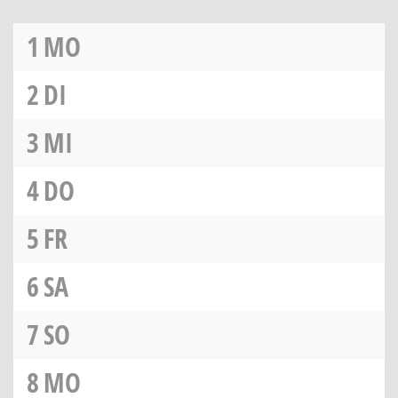
1
MO
2
DI
3
MI
4
DO
5
FR
6
SA
7
SO
8
MO