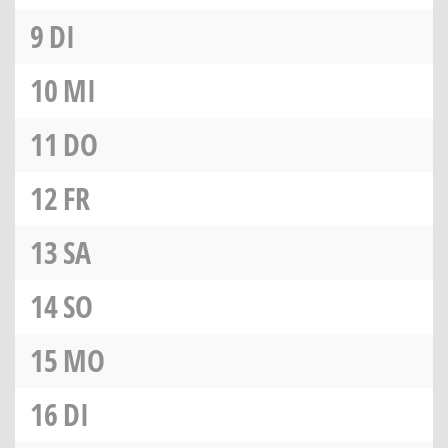
9
DI
10
MI
11
DO
12
FR
13
SA
14
SO
15
MO
16
DI