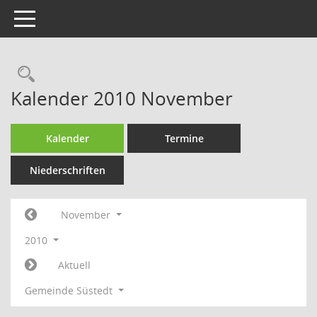
Toggle navigation
Rechercheauswahl
Kalender 2010 November
Kalender
Termine
Niederschriften
November
2010
Aktuell
Gemeinde Süstedt