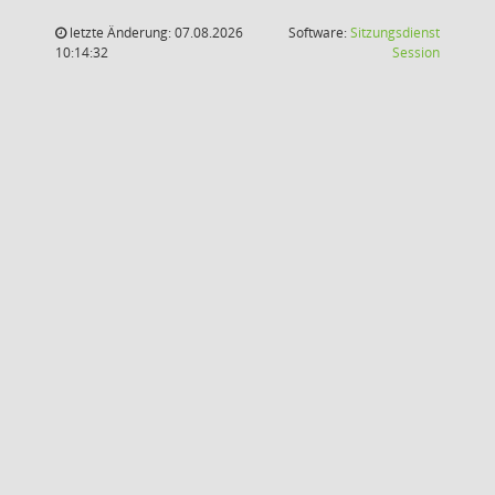
letzte Änderung: 07.08.2026
Software:
Sitzungsdienst
(Wird in
10:14:32
Session