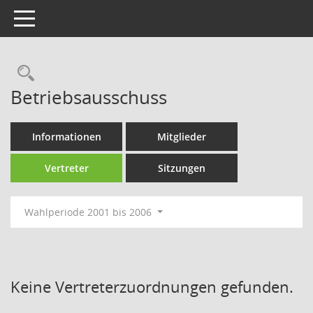
Toggle navigation
Rechercheauswahl
Betriebsausschuss
Informationen
Mitglieder
Vertreter
Sitzungen
Wahlperiode 2001 bis 2006
Keine Vertreterzuordnungen gefunden.