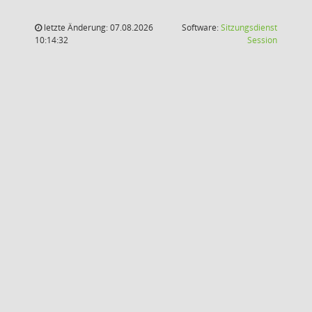
letzte Änderung: 07.08.2026
Software:
Sitzungsdienst
(Wird in
10:14:32
Session