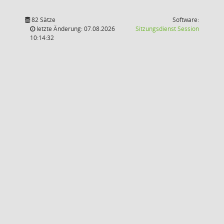
82 Sätze
Software:
(Wird in
letzte Änderung: 07.08.2026
Sitzungsdienst
Session
10:14:32